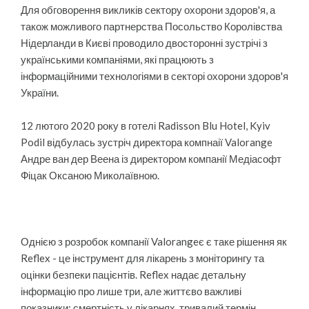
Для обговорення викликів сектору охорони здоров'я, а
також можливого партнерства Посольство Королівства
Нідерланди в Києві проводило двосторонні зустрічі з
українськими компаніями, які працюють з
інформаційними технологіями в секторі охорони здоров'я
України.
12 лютого 2020 року в готелі Radisson Blu Hotel, Kyiv
Podil відбулась зустріч директора компнаії Valorange
Андре ван дер Веена із директором компанії Медіасофт
Фіцак Оксаною Миколаївною.
Однією з розробок компанії Valorangeє є таке рішення як
Reflex - це інструмент для лікарень з моніторингу та
оцінки безпеки пацієнтів. Reflex надає детальну
інформацію про лише три, але життєво важливі
показники: смертність у лікарнях, тривалий термін